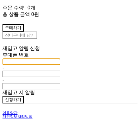
주문 수량
0개
총 상품 금액
0원
구매하기
장바구니에 담기
재입고 알림 신청
휴대폰 번호
-
-
재입고 시 알림
신청하기
이용약관
개인정보처리방침
사업자정보확인
상호: HAVEBIN | 대표: KIMSUBIN | 개인정보관리책임자: KIMSUBIN | 전화: 010-5090-3151 |
이메일: RLATNQLS3151@NAVER,COM
주소: 201-2205, 369, JUNGMA-RO, GWANGYANG-SI, JEONNAM | 사업자등록번호:
832-65-
00032
| 통신판매:
2018-JEONNAMGWANGYANG-00169
| 호스팅제공자: (주)식스샵