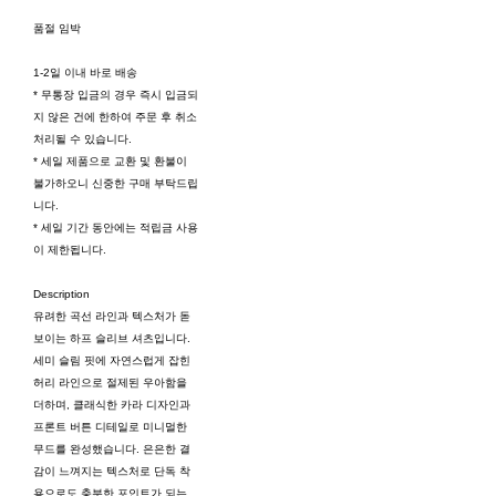
품절 임박
1-2일 이내 바로 배송
* 무통장 입금의 경우 즉시 입금되
지 않은 건에 한하여 주문 후 취소
처리될 수 있습니다.
* 세일 제품으로 교환 및 환불이
불가하오니 신중한 구매 부탁드립
니다.
* 세일 기간 동안에는 적립금 사용
이 제한됩니다.
Description
유려한 곡선 라인과 텍스처가 돋
보이는 하프 슬리브 셔츠입니다.
세미 슬림 핏에 자연스럽게 잡힌
허리 라인으로 절제된 우아함을
더하며, 클래식한 카라 디자인과
프론트 버튼 디테일로 미니멀한
무드를 완성했습니다. 은은한 결
감이 느껴지는 텍스처로 단독 착
용으로도 충분한 포인트가 되는