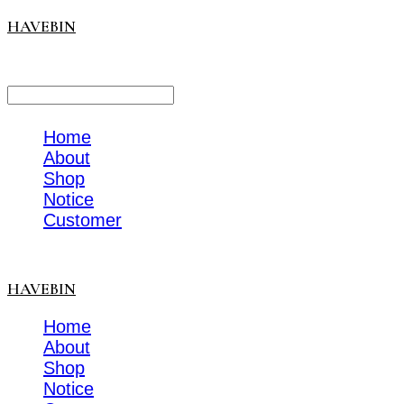
HAVEBIN
LOG IN
로그인
Home
About
Shop
Notice
Customer
HAVEBIN
Home
About
Shop
Notice