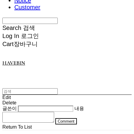
Notice
Customer
Search
검색
Log In
로그인
Cart
장바구니
HAVEBIN
Edit
Delete
글쓴이
내용
Comment
Return To List